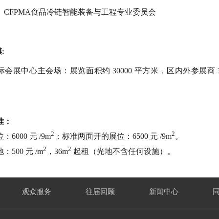
CFPMA食品冷链智能装备与工程专业委员会
:
会展中心主会场：展览面积约 30000 平方米，区内外参展商 30
准：
2
2
6000 元 /9m
；标准两面开的展位：6500 元 /9m
。
2
2
500 元 /m
，36m
起租（光地不含任何设施）。
观众服务
往届回顾
新闻中心