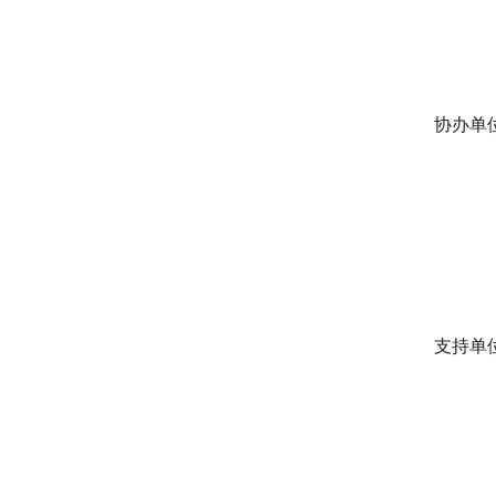
广西
协办单
绵阳
云南
广西
支持单
中国
CFP
CFP