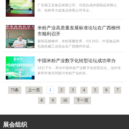
广东霸王花食品有限公司、河源合成米面制品有限公
司、桂林李大姐食品有限公司等企...
米粉产业高质量发展标准论坛在广西柳州
市顺利召开
紫荆花都柳州，米粉香飘世界。4月19日，中国食品和
包装机械工业协会在广西柳州市成...
中国米粉产业数字化转型论坛成功举办
18日下午，举办中国米粉产业数字化转型论坛，业内专
家和学者共同探讨米粉产业的未...
73条
上一页
1
2
3
4
5
6
7
8
9
10
下一页
展会
组织