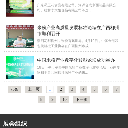
广东霸王花食品有限公司、河源合成米面制品有限公
司、桂林李大姐食品有限公司等企...
米粉产业高质量发展标准论坛在广西柳州
市顺利召开
紫荆花都柳州，米粉香飘世界。4月19日，中国食品和
包装机械工业协会在广西柳州市成...
中国米粉产业数字化转型论坛成功举办
18日下午，举办中国米粉产业数字化转型论坛，业内专
家和学者共同探讨米粉产业的未...
73条
上一页
1
2
3
4
5
6
7
8
9
10
下一页
展会
组织