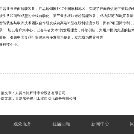
主营业务挂面智能装备，产品远销国外17个国家和地区，实现了挂面自烘房下架后的
馒头从和面到成型的全线自动化。第三业务板块米粉智能装备，成功实现“500g直条塑
智能装备与欧洲技术团队合作研发成功高端M型在线制袋流水线，拥有2项国际专利
承“一切以客户为中心，以奋斗者为本”的发展理念，持续创新，为用户提供先进的技术
装备，引领中国食品行业健康有序发展为使命，立志成为世界领先
备科技企业。
一篇文章：
东莞市陈辉球米粉设备有限公司
一篇文章：
青岛东平骏川工业自动化设备有限公司
观众服务
往届回顾
新闻中心